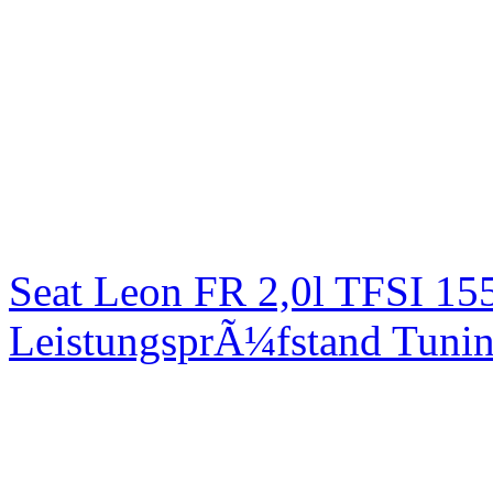
Seat Leon FR 2,0l TFSI 1
LeistungsprÃ¼fstand Tuni