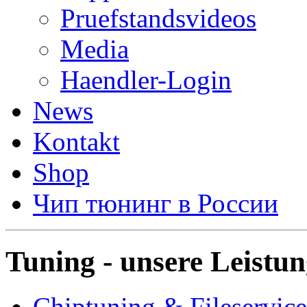
Pruefstandsvideos
Media
Haendler-Login
News
Kontakt
Shop
Чип тюнинг в России
Tuning - unsere Leistu
Chiptuning & Fileservice