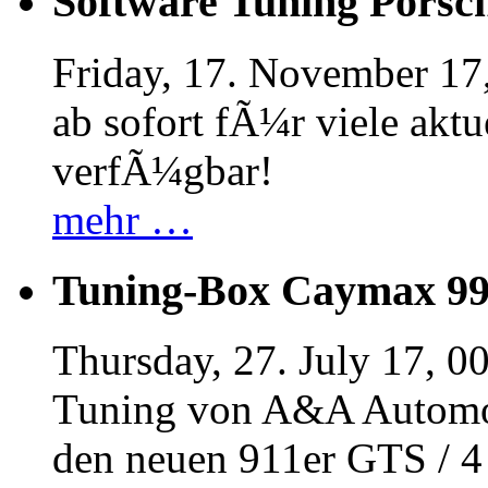
Software Tuning Porsch
Friday, 17. November 17
ab sofort fÃ¼r viele akt
verfÃ¼gbar!
mehr …
Tuning-Box Caymax 9
Thursday, 27. July 17, 0
Tuning von A&A Automob
den neuen 911er GTS / 