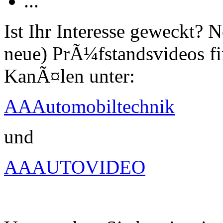
...
Ist Ihr Interesse geweckt?
neue) PrÃ¼fstandsvideos fi
KanÃ¤len unter:
AAAutomobiltechnik
und
AAAUTOVIDEO