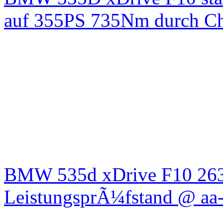
auf 355PS 735Nm durch Chi
BMW 535d xDrive F10 26
LeistungsprÃ¼fstand @ aa-