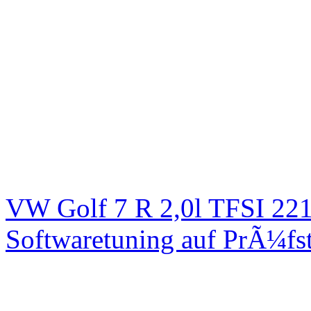
VW Golf 7 R 2,0l TFSI 2
Softwaretuning auf PrÃ¼fs