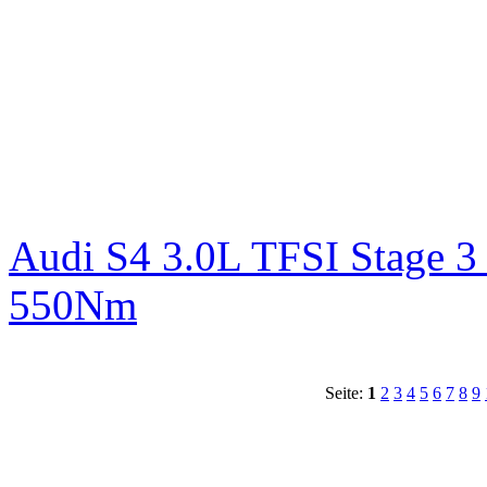
Audi S4 3.0L TFSI Stage 
550Nm
Seite:
1
2
3
4
5
6
7
8
9