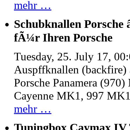
mehr …
Schubknallen Porsche 
fÃ¼r Ihren Porsche
Tuesday, 25. July 17, 00
Auspffknallen (backfire)
Porsche Panamera (970
Cayenne MK1, 997 MK
mehr …
Tuningbox Caymax IV 