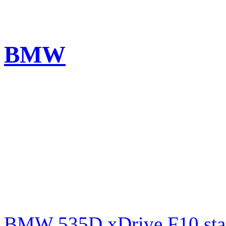
BMW
BMW 535D xDrive F10 st