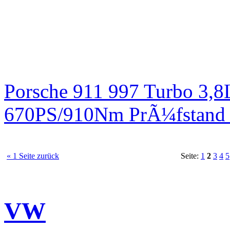
Porsche 911 997 Turbo 3,8
670PS/910Nm PrÃ¼fstand 
« 1 Seite zurück
Seite:
1
2
3
4
5
VW