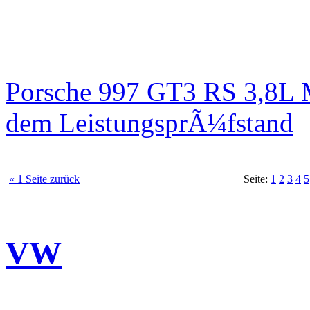
Porsche 997 GT3 RS 3,8L 
dem LeistungsprÃ¼fstand
« 1 Seite zurück
Seite:
1
2
3
4
5
VW