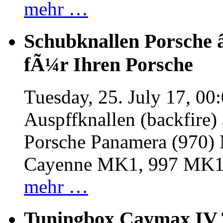
mehr …
Schubknallen Porsche 
fÃ¼r Ihren Porsche
Tuesday, 25. July 17, 00
Auspffknallen (backfire)
Porsche Panamera (970
Cayenne MK1, 997 MK
mehr …
Tuningbox Caymax IV 