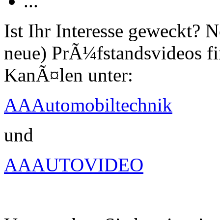
...
Ist Ihr Interesse geweckt?
neue) PrÃ¼fstandsvideos fi
KanÃ¤len unter:
AAAutomobiltechnik
und
AAAUTOVIDEO