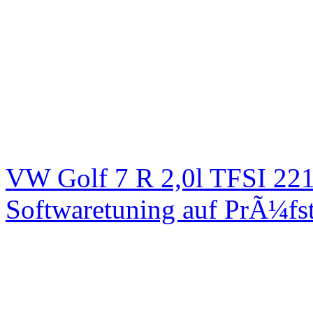
VW Golf 7 R 2,0l TFSI 2
Softwaretuning auf PrÃ¼fs