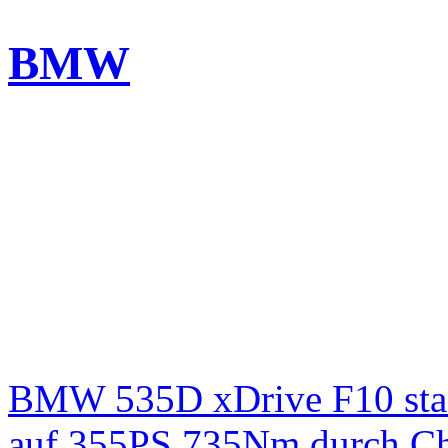
BMW
BMW 535D xDrive F10 st
auf 355PS 735Nm durch Chi