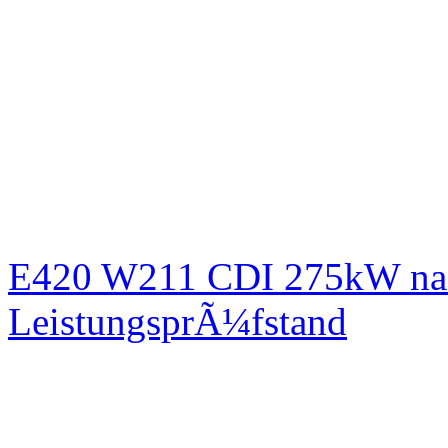
E420 W211 CDI 275kW nac
LeistungsprÃ¼fstand