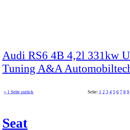
Audi RS6 4B 4,2l 331kw 
Tuning A&A Automobiltec
« 1 Seite zurück
Seite:
1
2
3
4
5
6
7
8
9
Seat