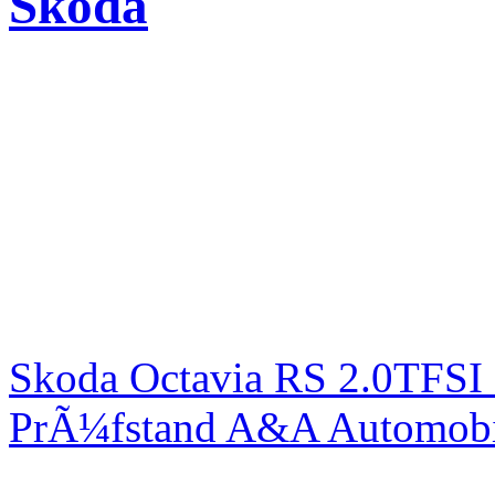
Skoda
Skoda Octavia RS 2.0TFSI
PrÃ¼fstand A&A Automobi