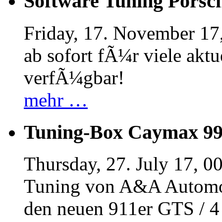
Software Tuning Porsch
Friday, 17. November 17
ab sofort fÃ¼r viele akt
verfÃ¼gbar!
mehr …
Tuning-Box Caymax 9
Thursday, 27. July 17, 0
Tuning von A&A Automob
den neuen 911er GTS / 