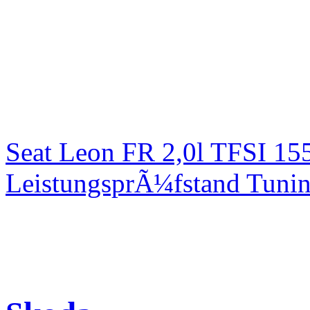
Seat Leon FR 2,0l TFSI 1
LeistungsprÃ¼fstand Tuni