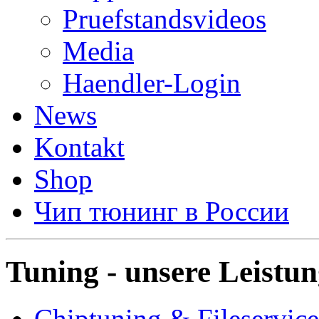
Pruefstandsvideos
Media
Haendler-Login
News
Kontakt
Shop
Чип тюнинг в России
Tuning - unsere Leistu
Chiptuning & Fileservice