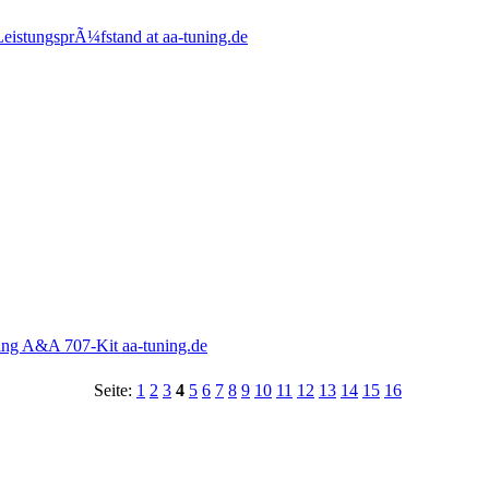
eistungsprÃ¼fstand at aa-tuning.de
ng A&A 707-Kit aa-tuning.de
Seite:
1
2
3
4
5
6
7
8
9
10
11
12
13
14
15
16