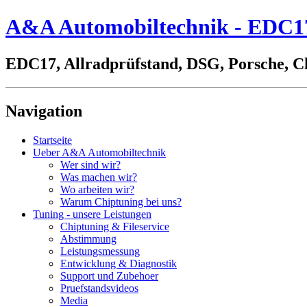
A&A Automobiltechnik - EDC17,
EDC17, Allradprüfstand, DSG, Porsche, C
Navigation
Startseite
Ueber A&A Automobiltechnik
Wer sind wir?
Was machen wir?
Wo arbeiten wir?
Warum Chiptuning bei uns?
Tuning - unsere Leistungen
Chiptuning & Fileservice
Abstimmung
Leistungsmessung
Entwicklung & Diagnostik
Support und Zubehoer
Pruefstandsvideos
Media