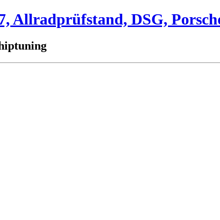
 Allradprüfstand, DSG, Porsch
hiptuning