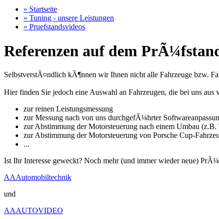
» Startseite
» Tuning - unsere Leistungen
» Pruefstandsvideos
Referenzen auf dem PrÃ¼fstand
SelbstverstÃ¤ndlich kÃ¶nnen wir Ihnen nicht alle Fahrzeuge bzw. Fahr
Hier finden Sie jedoch eine Auswahl an Fahrzeugen, die bei uns a
zur reinen Leistungsmessung
zur Messung nach von uns durchgefÃ¼hrter Softwareanpassu
zur Abstimmung der Motorsteuerung nach einem Umbau (z.B. T
zur Abstimmung der Motorsteuerung von Porsche Cup-Fahrze
...
Ist Ihr Interesse geweckt? Noch mehr (und immer wieder neue) PrÃ¼
AAAutomobiltechnik
und
AAAUTOVIDEO