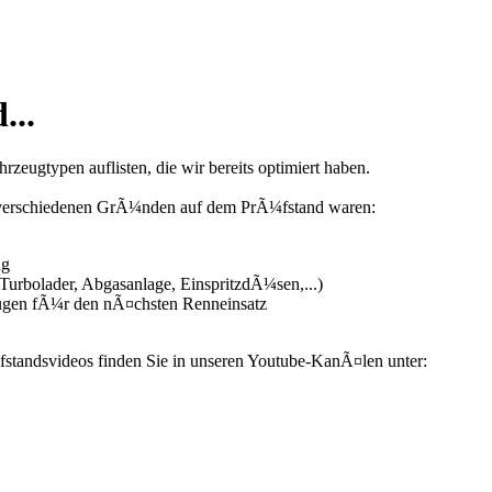
...
zeugtypen auflisten, die wir bereits optimiert haben.
us verschiedenen GrÃ¼nden auf dem PrÃ¼fstand waren:
ng
urbolader, Abgasanlage, EinspritzdÃ¼sen,...)
ugen fÃ¼r den nÃ¤chsten Renneinsatz
fstandsvideos finden Sie in unseren Youtube-KanÃ¤len unter: