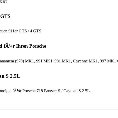
bar!
4 GTS
neuen 911er GTS / 4 GTS
d fÃ¼r Ihren Porsche
che Panamera (970) MK1, 991 MK1, 981 MK1, Cayenne MK1, 997 MK
an S 2.5L
nolgie fÃ¼r Porsche 718 Boxster S / Cayman S 2.5L.