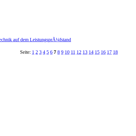
chnik auf dem LeistungsprÃ¼fstand
Seite:
1
2
3
4
5
6
7
8
9
10
11
12
13
14
15
16
17
18