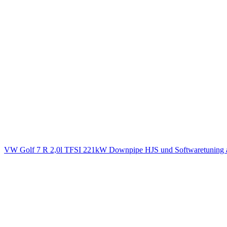
VW Golf 7 R 2,0l TFSI 221kW Downpipe HJS und Softwaretuning 