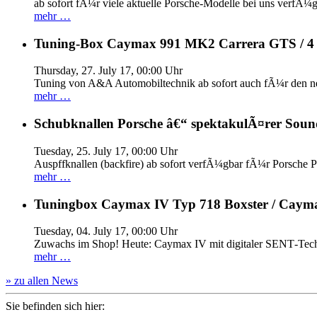
ab sofort fÃ¼r viele aktuelle Porsche-Modelle bei uns verfÃ¼g
mehr …
Tuning-Box Caymax 991 MK2 Carrera GTS / 
Thursday, 27. July 17, 00:00 Uhr
Tuning von A&A Automobiltechnik ab sofort auch fÃ¼r den 
mehr …
Schubknallen Porsche â€“ spektakulÃ¤rer Soun
Tuesday, 25. July 17, 00:00 Uhr
Auspffknallen (backfire) ab sofort verfÃ¼gbar fÃ¼r Pors
mehr …
Tuningbox Caymax IV Typ 718 Boxster / Caym
Tuesday, 04. July 17, 00:00 Uhr
Zuwachs im Shop! Heute: Caymax IV mit digitaler SENT‐Tech
mehr …
» zu allen News
Sie befinden sich hier: