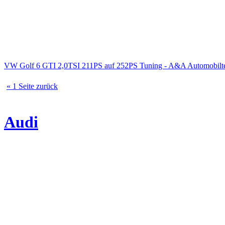
VW Golf 6 GTI 2,0TSI 211PS auf 252PS Tuning - A&A Automobilte
« 1 Seite zurück
Audi