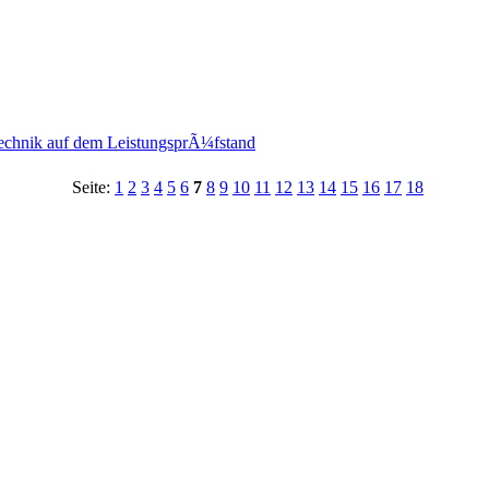
chnik auf dem LeistungsprÃ¼fstand
Seite:
1
2
3
4
5
6
7
8
9
10
11
12
13
14
15
16
17
18