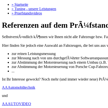
» Startseite
» Tuning - unsere Leistungen
» Pruefstandsvideos
Referenzen auf dem PrÃ¼fstand
SelbstverstÃ¤ndlich kÃ¶nnen wir Ihnen nicht alle Fahrzeuge bzw. Fahr
Hier finden Sie jedoch eine Auswahl an Fahrzeugen, die bei uns a
zur reinen Leistungsmessung
zur Messung nach von uns durchgefÃ¼hrter Softwareanpassu
zur Abstimmung der Motorsteuerung nach einem Umbau (z.B. T
zur Abstimmung der Motorsteuerung von Porsche Cup-Fahrze
...
Ist Ihr Interesse geweckt? Noch mehr (und immer wieder neue) PrÃ¼
AAAutomobiltechnik
und
AAAUTOVIDEO