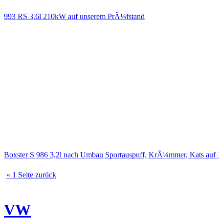
993 RS 3,6l 210kW auf unserem PrÃ¼fstand
Boxster S 986 3,2l nach Umbau Sportauspuff, KrÃ¼mmer, Kats au
« 1 Seite zurück
VW