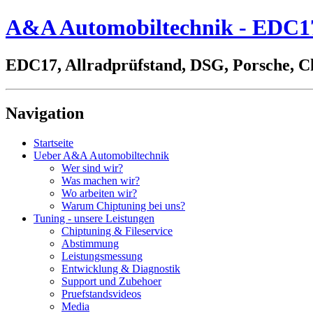
A&A Automobiltechnik - EDC17,
EDC17, Allradprüfstand, DSG, Porsche, C
Navigation
Startseite
Ueber A&A Automobiltechnik
Wer sind wir?
Was machen wir?
Wo arbeiten wir?
Warum Chiptuning bei uns?
Tuning - unsere Leistungen
Chiptuning & Fileservice
Abstimmung
Leistungsmessung
Entwicklung & Diagnostik
Support und Zubehoer
Pruefstandsvideos
Media