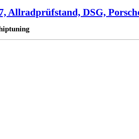
 Allradprüfstand, DSG, Porsch
hiptuning