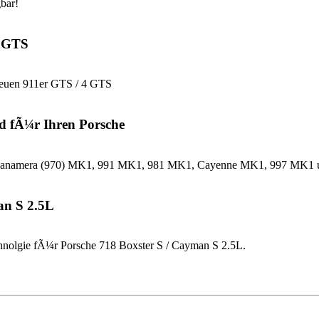
bar!
4 GTS
neuen 911er GTS / 4 GTS
d fÃ¼r Ihren Porsche
che Panamera (970) MK1, 991 MK1, 981 MK1, Cayenne MK1, 997 MK
an S 2.5L
nolgie fÃ¼r Porsche 718 Boxster S / Cayman S 2.5L.