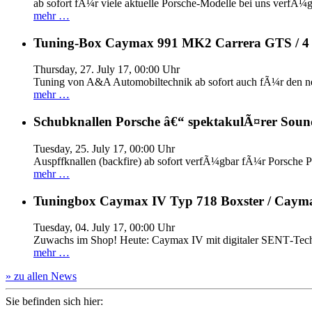
ab sofort fÃ¼r viele aktuelle Porsche-Modelle bei uns verfÃ¼g
mehr …
Tuning-Box Caymax 991 MK2 Carrera GTS / 
Thursday, 27. July 17, 00:00 Uhr
Tuning von A&A Automobiltechnik ab sofort auch fÃ¼r den 
mehr …
Schubknallen Porsche â€“ spektakulÃ¤rer Soun
Tuesday, 25. July 17, 00:00 Uhr
Auspffknallen (backfire) ab sofort verfÃ¼gbar fÃ¼r Pors
mehr …
Tuningbox Caymax IV Typ 718 Boxster / Caym
Tuesday, 04. July 17, 00:00 Uhr
Zuwachs im Shop! Heute: Caymax IV mit digitaler SENT‐Tech
mehr …
» zu allen News
Sie befinden sich hier: