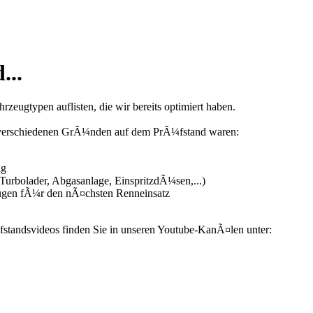
...
zeugtypen auflisten, die wir bereits optimiert haben.
us verschiedenen GrÃ¼nden auf dem PrÃ¼fstand waren:
ng
urbolader, Abgasanlage, EinspritzdÃ¼sen,...)
ugen fÃ¼r den nÃ¤chsten Renneinsatz
fstandsvideos finden Sie in unseren Youtube-KanÃ¤len unter: