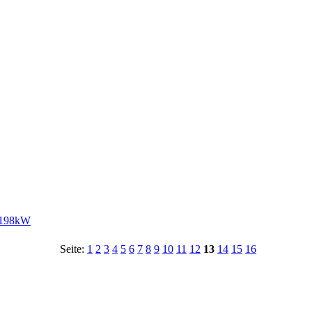
f 198kW
Seite:
1
2
3
4
5
6
7
8
9
10
11
12
13
14
15
16