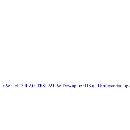
VW Golf 7 R 2,0l TFSI 221kW Downpipe HJS und Softwaretuning 