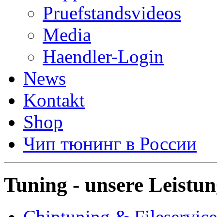
Pruefstandsvideos
Media
Haendler-Login
News
Kontakt
Shop
Чип тюнинг в России
Tuning - unsere Leistu
Chiptuning & Fileservice