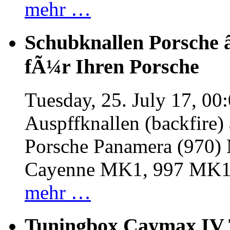
mehr …
Schubknallen Porsche 
fÃ¼r Ihren Porsche
Tuesday, 25. July 17, 00
Auspffknallen (backfire)
Porsche Panamera (970
Cayenne MK1, 997 MK
mehr …
Tuningbox Caymax IV 