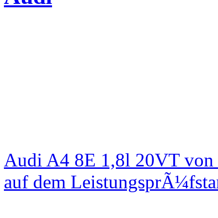
Audi A4 8E 1,8l 20VT von
auf dem LeistungsprÃ¼fst