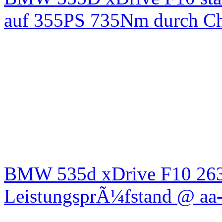
auf 355PS 735Nm durch Chi
BMW 535d xDrive F10 26
LeistungsprÃ¼fstand @ aa-