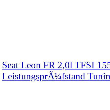
Seat Leon FR 2,0l TFSI 1
LeistungsprÃ¼fstand Tuni