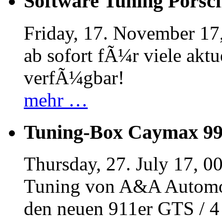
Software Tuning Porsch
Friday, 17. November 17
ab sofort fÃ¼r viele akt
verfÃ¼gbar!
mehr …
Tuning-Box Caymax 9
Thursday, 27. July 17, 0
Tuning von A&A Automob
den neuen 911er GTS / 