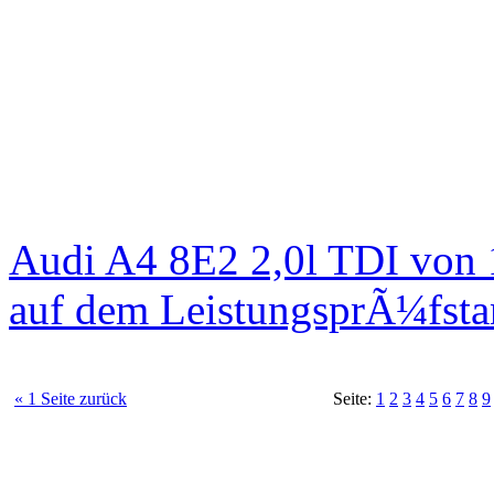
Audi A4 8E2 2,0l TDI von
auf dem LeistungsprÃ¼fst
« 1 Seite zurück
Seite:
1
2
3
4
5
6
7
8
9