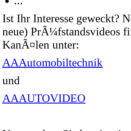
...
Ist Ihr Interesse geweckt?
neue) PrÃ¼fstandsvideos fi
KanÃ¤len unter:
AAAutomobiltechnik
und
AAAUTOVIDEO