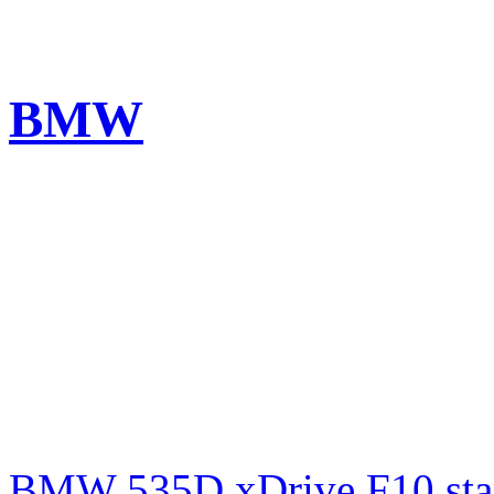
BMW
BMW 535D xDrive F10 st