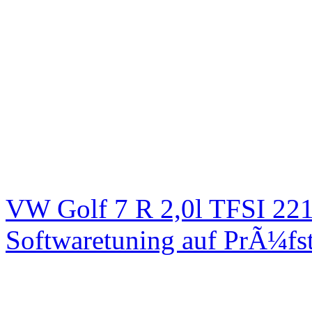
VW Golf 7 R 2,0l TFSI 2
Softwaretuning auf PrÃ¼fs