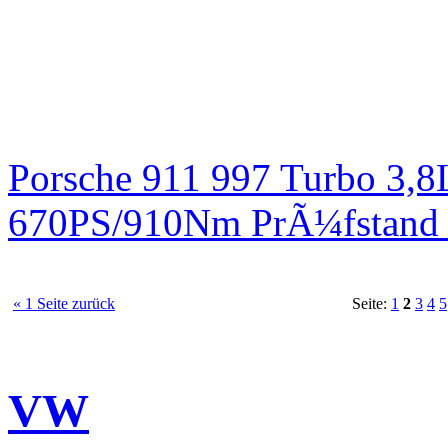
Porsche 911 997 Turbo 3,8
670PS/910Nm PrÃ¼fstand 
« 1 Seite zurück
Seite:
1
2
3
4
5
VW