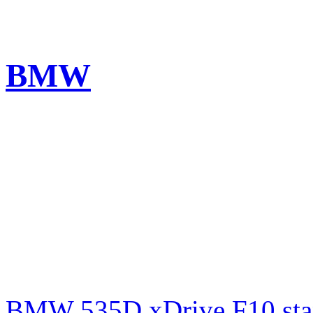
BMW
BMW 535D xDrive F10 st