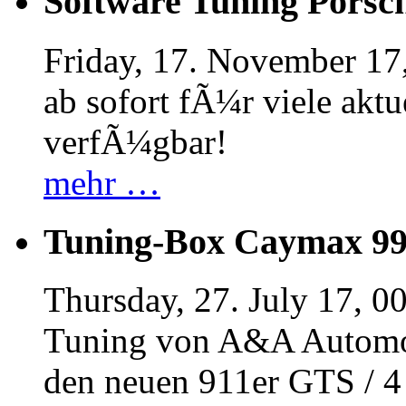
Software Tuning Porsch
Friday, 17. November 17
ab sofort fÃ¼r viele akt
verfÃ¼gbar!
mehr …
Tuning-Box Caymax 9
Thursday, 27. July 17, 0
Tuning von A&A Automob
den neuen 911er GTS / 