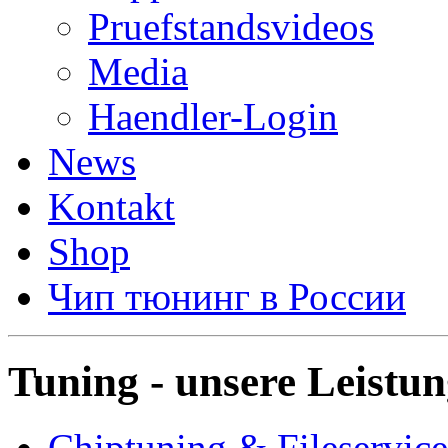
Pruefstandsvideos
Media
Haendler-Login
News
Kontakt
Shop
Чип тюнинг в России
Tuning - unsere Leistu
Chiptuning & Fileservice