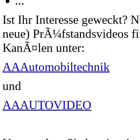
...
Ist Ihr Interesse geweckt?
neue) PrÃ¼fstandsvideos fi
KanÃ¤len unter:
AAAutomobiltechnik
und
AAAUTOVIDEO