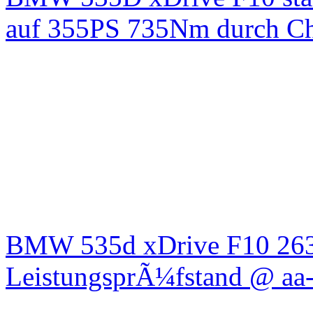
auf 355PS 735Nm durch Chi
BMW 535d xDrive F10 26
LeistungsprÃ¼fstand @ aa-