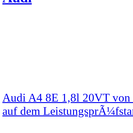
Audi A4 8E 1,8l 20VT von
auf dem LeistungsprÃ¼fst