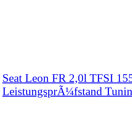
Seat Leon FR 2,0l TFSI 1
LeistungsprÃ¼fstand Tuni