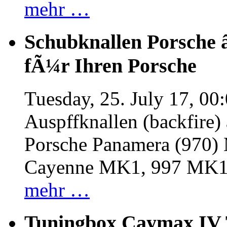
mehr …
Schubknallen Porsche 
fÃ¼r Ihren Porsche
Tuesday, 25. July 17, 00
Auspffknallen (backfire)
Porsche Panamera (970
Cayenne MK1, 997 MK
mehr …
Tuningbox Caymax IV 