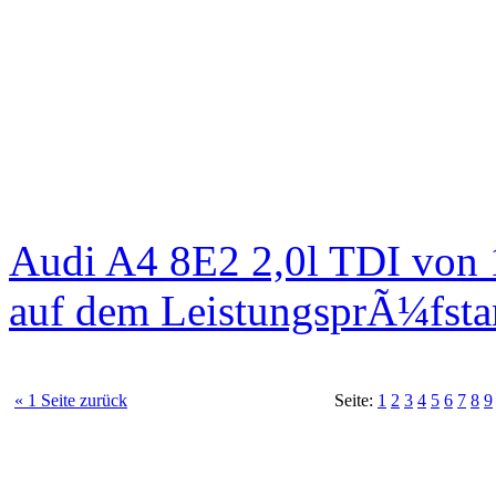
Audi A4 8E2 2,0l TDI von
auf dem LeistungsprÃ¼fst
« 1 Seite zurück
Seite:
1
2
3
4
5
6
7
8
9