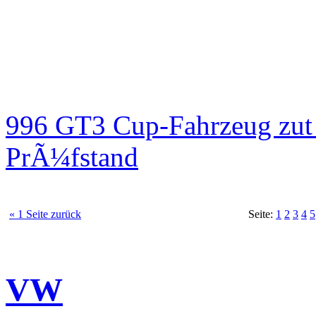
996 GT3 Cup-Fahrzeug zut
PrÃ¼fstand
« 1 Seite zurück
Seite:
1
2
3
4
5
VW