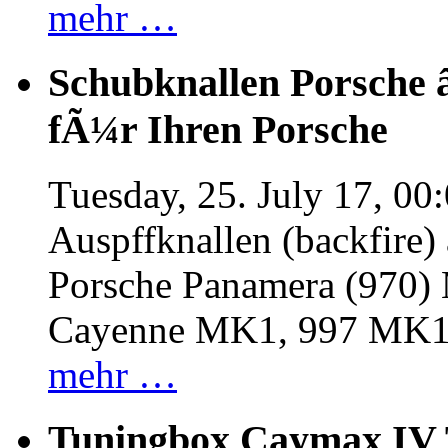
mehr …
Schubknallen Porsche 
fÃ¼r Ihren Porsche
Tuesday, 25. July 17, 00
Auspffknallen (backfire)
Porsche Panamera (970
Cayenne MK1, 997 MK
mehr …
Tuningbox Caymax IV 