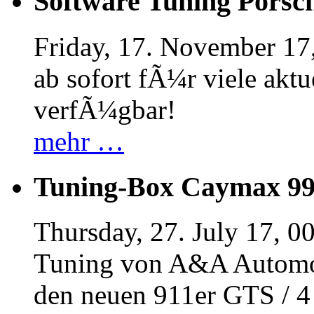
Software Tuning Porsch
Friday, 17. November 17
ab sofort fÃ¼r viele akt
verfÃ¼gbar!
mehr …
Tuning-Box Caymax 9
Thursday, 27. July 17, 0
Tuning von A&A Automob
den neuen 911er GTS / 