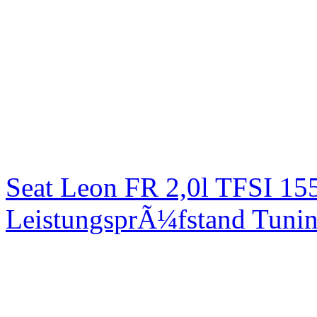
Seat Leon FR 2,0l TFSI 1
LeistungsprÃ¼fstand Tuni