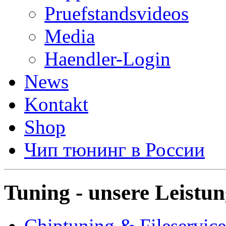
Pruefstandsvideos
Media
Haendler-Login
News
Kontakt
Shop
Чип тюнинг в России
Tuning - unsere Leistu
Chiptuning & Fileservice