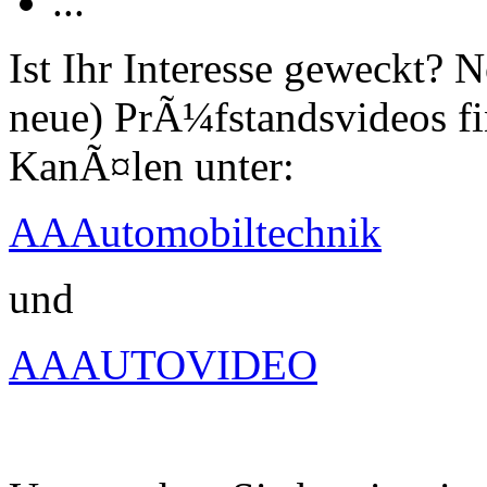
...
Ist Ihr Interesse geweckt?
neue) PrÃ¼fstandsvideos fi
KanÃ¤len unter:
AAAutomobiltechnik
und
AAAUTOVIDEO