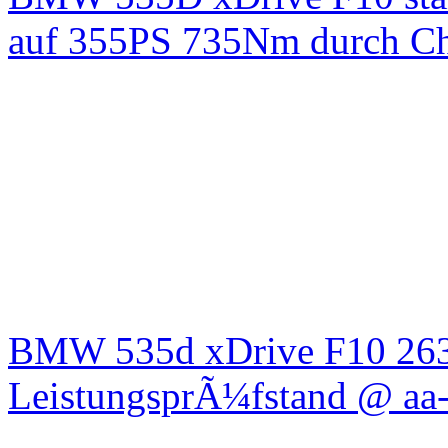
auf 355PS 735Nm durch Chi
BMW 535d xDrive F10 26
LeistungsprÃ¼fstand @ aa-