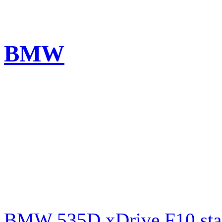
BMW
BMW 535D xDrive F10 st