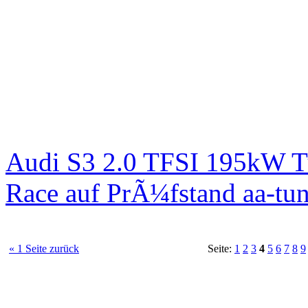
Audi S3 2.0 TFSI 195kW T
Race auf PrÃ¼fstand aa-tun
« 1 Seite zurück
Seite:
1
2
3
4
5
6
7
8
9