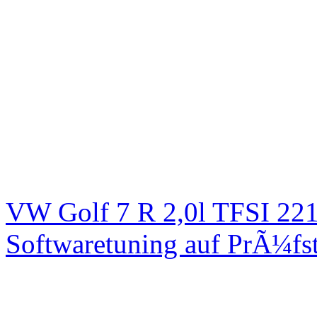
VW Golf 7 R 2,0l TFSI 2
Softwaretuning auf PrÃ¼fs