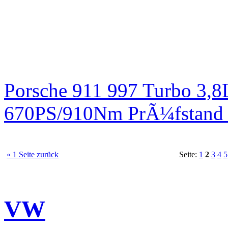
Porsche 911 997 Turbo 3,8
670PS/910Nm PrÃ¼fstand 
« 1 Seite zurück
Seite:
1
2
3
4
5
VW