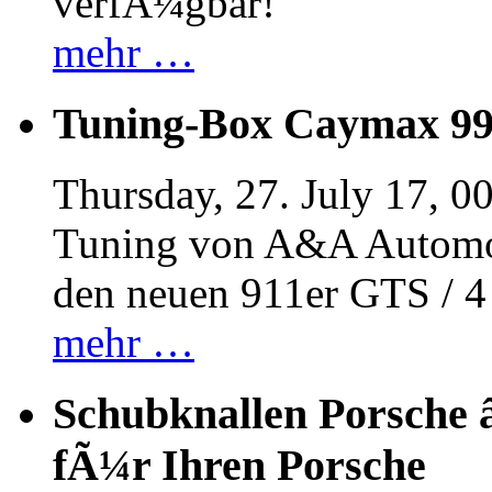
verfÃ¼gbar!
mehr …
Tuning-Box Caymax 9
Thursday, 27. July 17, 0
Tuning von A&A Automob
den neuen 911er GTS / 
mehr …
Schubknallen Porsche 
fÃ¼r Ihren Porsche