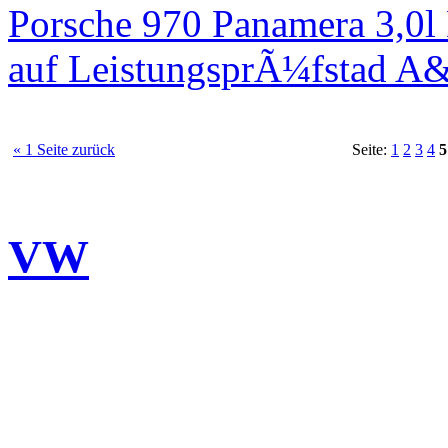
Porsche 970 Panamera 3,0l
auf LeistungsprÃ¼fstad A
« 1 Seite zurück
Seite:
1
2
3
4
5
VW