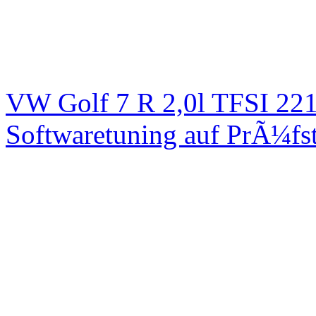
VW Golf 7 R 2,0l TFSI 2
Softwaretuning auf PrÃ¼fs