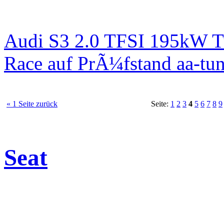
Audi S3 2.0 TFSI 195kW T
Race auf PrÃ¼fstand aa-tun
« 1 Seite zurück
Seite:
1
2
3
4
5
6
7
8
9
Seat