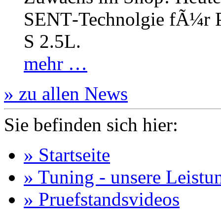
SENT‐Technolgie fÃ¼r P
S 2.5L.
mehr …
» zu allen News
Sie befinden sich hier:
» Startseite
» Tuning - unsere Leistu
» Pruefstandsvideos