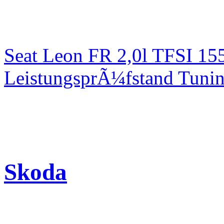
Seat Leon FR 2,0l TFSI 1
LeistungsprÃ¼fstand Tuni
Skoda