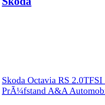
Skoda
Skoda Octavia RS 2.0TFSI
PrÃ¼fstand A&A Automobi