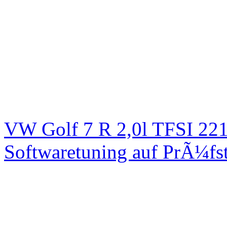
VW Golf 7 R 2,0l TFSI 2
Softwaretuning auf PrÃ¼fs