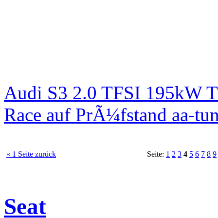
Audi S3 2.0 TFSI 195kW T
Race auf PrÃ¼fstand aa-tun
« 1 Seite zurück
Seite:
1
2
3
4
5
6
7
8
9
Seat