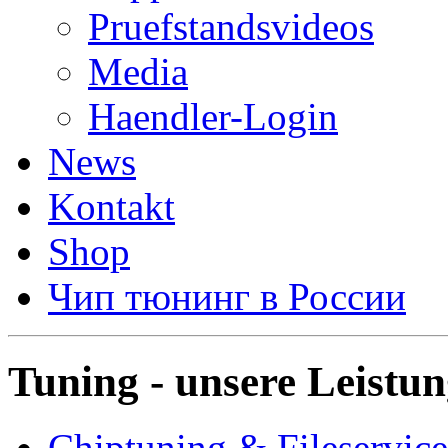
Pruefstandsvideos
Media
Haendler-Login
News
Kontakt
Shop
Чип тюнинг в России
Tuning - unsere Leistu
Chiptuning & Fileservice