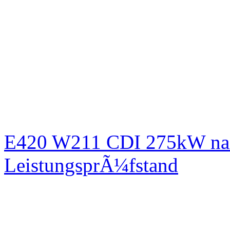
E420 W211 CDI 275kW nac
LeistungsprÃ¼fstand