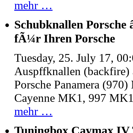
mehr …
Schubknallen Porsche 
fÃ¼r Ihren Porsche
Tuesday, 25. July 17, 00
Auspffknallen (backfire)
Porsche Panamera (970
Cayenne MK1, 997 MK
mehr …
Tuningbox Caymax IV 