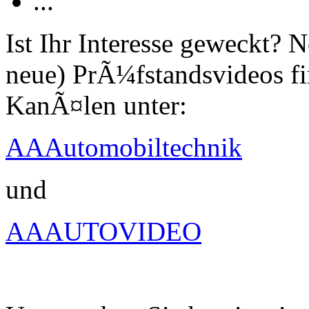
...
Ist Ihr Interesse geweckt?
neue) PrÃ¼fstandsvideos fi
KanÃ¤len unter:
AAAutomobiltechnik
und
AAAUTOVIDEO