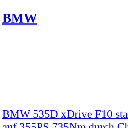
BMW
BMW 535D xDrive F10 st
auf 355PS 735Nm durch Chi