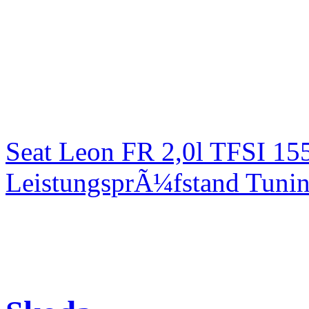
Seat Leon FR 2,0l TFSI 1
LeistungsprÃ¼fstand Tuni