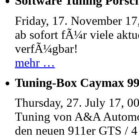
Software Tuning Porsch
Friday, 17. November 17
ab sofort fÃ¼r viele akt
verfÃ¼gbar!
mehr …
Tuning-Box Caymax 9
Thursday, 27. July 17, 0
Tuning von A&A Automob
den neuen 911er GTS / 