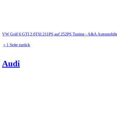
VW Golf 6 GTI 2,0TSI 211PS auf 252PS Tuning - A&A Automobilte
« 1 Seite zurück
Audi