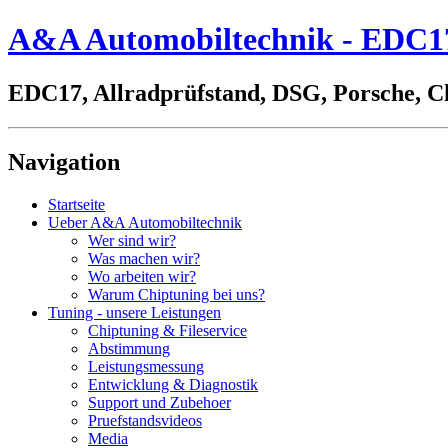
A&A Automobiltechnik - EDC17,
EDC17, Allradprüfstand, DSG, Porsche, C
Navigation
Startseite
Ueber A&A Automobiltechnik
Wer sind wir?
Was machen wir?
Wo arbeiten wir?
Warum Chiptuning bei uns?
Tuning - unsere Leistungen
Chiptuning & Fileservice
Abstimmung
Leistungsmessung
Entwicklung & Diagnostik
Support und Zubehoer
Pruefstandsvideos
Media