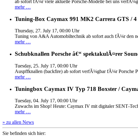
ab sofort fÃ¼r viele aktuelle Porsche-Modelle bei uns verfÃ¼g
mehr …
Tuning-Box Caymax 991 MK2 Carrera GTS / 
Thursday, 27. July 17, 00:00 Uhr
Tuning von A&A Automobiltechnik ab sofort auch fÃ¼r den 
mehr …
Schubknallen Porsche â€“ spektakulÃ¤rer Soun
Tuesday, 25. July 17, 00:00 Uhr
Auspffknallen (backfire) ab sofort verfÃ¼gbar fÃ¼r Pors
mehr …
Tuningbox Caymax IV Typ 718 Boxster / Caym
Tuesday, 04. July 17, 00:00 Uhr
Zuwachs im Shop! Heute: Caymax IV mit digitaler SENT‐Tech
mehr …
» zu allen News
Sie befinden sich hier: