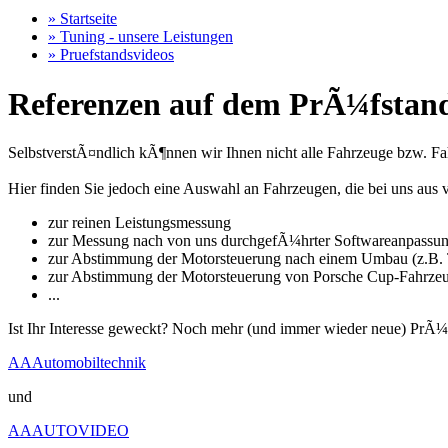
» Startseite
» Tuning - unsere Leistungen
» Pruefstandsvideos
Referenzen auf dem PrÃ¼fstand
SelbstverstÃ¤ndlich kÃ¶nnen wir Ihnen nicht alle Fahrzeuge bzw. Fahr
Hier finden Sie jedoch eine Auswahl an Fahrzeugen, die bei uns a
zur reinen Leistungsmessung
zur Messung nach von uns durchgefÃ¼hrter Softwareanpassu
zur Abstimmung der Motorsteuerung nach einem Umbau (z.B. T
zur Abstimmung der Motorsteuerung von Porsche Cup-Fahrze
...
Ist Ihr Interesse geweckt? Noch mehr (und immer wieder neue) PrÃ¼
AAAutomobiltechnik
und
AAAUTOVIDEO