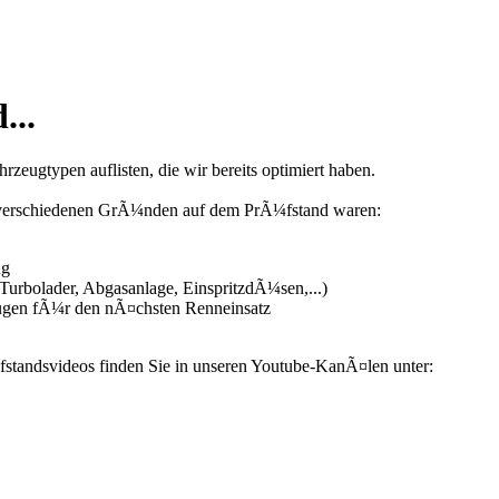
...
zeugtypen auflisten, die wir bereits optimiert haben.
us verschiedenen GrÃ¼nden auf dem PrÃ¼fstand waren:
ng
urbolader, Abgasanlage, EinspritzdÃ¼sen,...)
ugen fÃ¼r den nÃ¤chsten Renneinsatz
fstandsvideos finden Sie in unseren Youtube-KanÃ¤len unter: