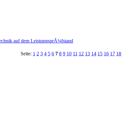
chnik auf dem LeistungsprÃ¼fstand
Seite:
1
2
3
4
5
6
7
8
9
10
11
12
13
14
15
16
17
18