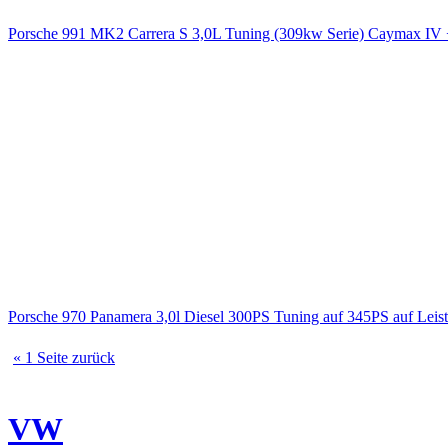
Porsche 991 MK2 Carrera S 3,0L Tuning (309kw Serie) Caymax 
Porsche 970 Panamera 3,0l Diesel 300PS Tuning auf 345PS auf Le
« 1 Seite zurück
VW