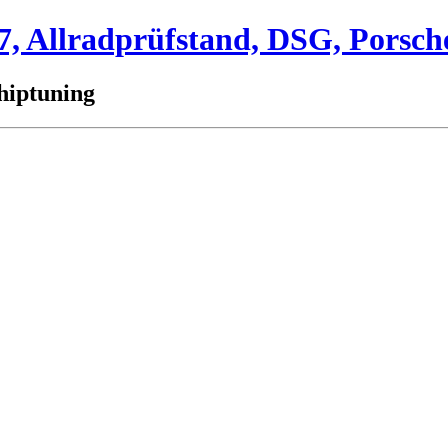
 Allradprüfstand, DSG, Porsch
hiptuning