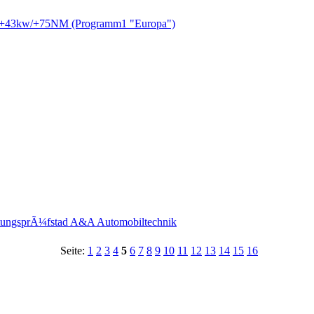
IV +43kw/+75NM (Programm1 "Europa")
istungsprÃ¼fstad A&A Automobiltechnik
Seite:
1
2
3
4
5
6
7
8
9
10
11
12
13
14
15
16