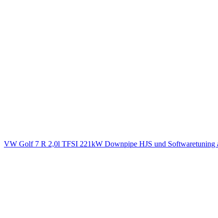
VW Golf 7 R 2,0l TFSI 221kW Downpipe HJS und Softwaretuning 