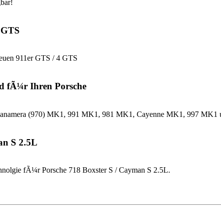
bar!
4 GTS
neuen 911er GTS / 4 GTS
d fÃ¼r Ihren Porsche
che Panamera (970) MK1, 991 MK1, 981 MK1, Cayenne MK1, 997 MK
an S 2.5L
nolgie fÃ¼r Porsche 718 Boxster S / Cayman S 2.5L.