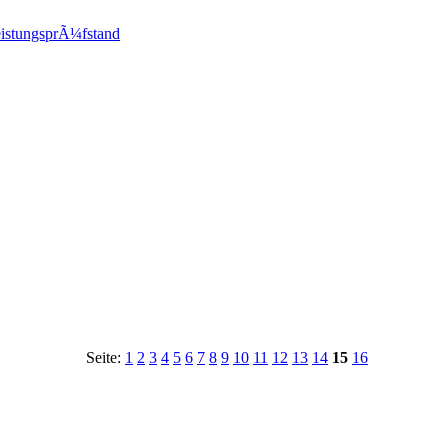
istungsprÃ¼fstand
Seite:
1
2
3
4
5
6
7
8
9
10
11
12
13
14
15
16