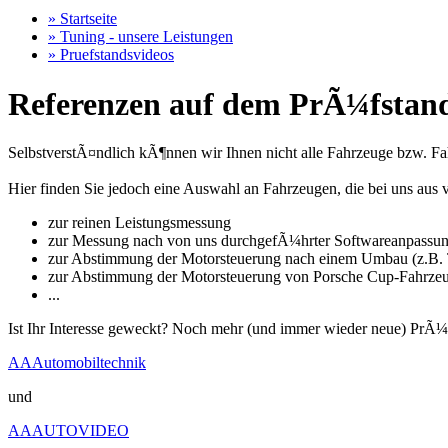
» Startseite
» Tuning - unsere Leistungen
» Pruefstandsvideos
Referenzen auf dem PrÃ¼fstand
SelbstverstÃ¤ndlich kÃ¶nnen wir Ihnen nicht alle Fahrzeuge bzw. Fahr
Hier finden Sie jedoch eine Auswahl an Fahrzeugen, die bei uns a
zur reinen Leistungsmessung
zur Messung nach von uns durchgefÃ¼hrter Softwareanpassu
zur Abstimmung der Motorsteuerung nach einem Umbau (z.B. T
zur Abstimmung der Motorsteuerung von Porsche Cup-Fahrze
...
Ist Ihr Interesse geweckt? Noch mehr (und immer wieder neue) PrÃ¼
AAAutomobiltechnik
und
AAAUTOVIDEO