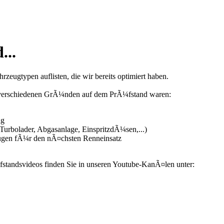
...
zeugtypen auflisten, die wir bereits optimiert haben.
us verschiedenen GrÃ¼nden auf dem PrÃ¼fstand waren:
ng
urbolader, Abgasanlage, EinspritzdÃ¼sen,...)
ugen fÃ¼r den nÃ¤chsten Renneinsatz
fstandsvideos finden Sie in unseren Youtube-KanÃ¤len unter: