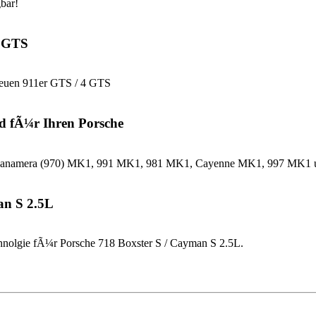
bar!
4 GTS
neuen 911er GTS / 4 GTS
d fÃ¼r Ihren Porsche
che Panamera (970) MK1, 991 MK1, 981 MK1, Cayenne MK1, 997 MK
an S 2.5L
nolgie fÃ¼r Porsche 718 Boxster S / Cayman S 2.5L.