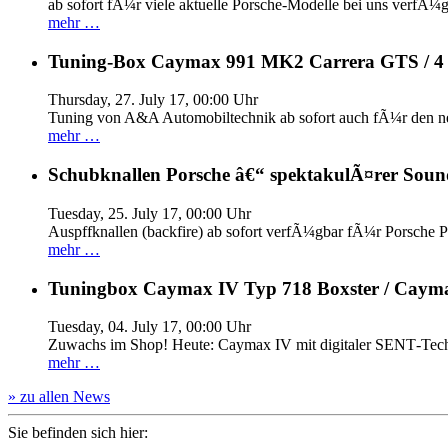
ab sofort fÃ¼r viele aktuelle Porsche-Modelle bei uns verfÃ¼g
mehr …
Tuning-Box Caymax 991 MK2 Carrera GTS / 
Thursday, 27. July 17, 00:00 Uhr
Tuning von A&A Automobiltechnik ab sofort auch fÃ¼r den 
mehr …
Schubknallen Porsche â€“ spektakulÃ¤rer Soun
Tuesday, 25. July 17, 00:00 Uhr
Auspffknallen (backfire) ab sofort verfÃ¼gbar fÃ¼r Pors
mehr …
Tuningbox Caymax IV Typ 718 Boxster / Caym
Tuesday, 04. July 17, 00:00 Uhr
Zuwachs im Shop! Heute: Caymax IV mit digitaler SENT‐Tech
mehr …
» zu allen News
Sie befinden sich hier: