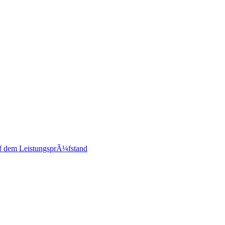
 dem LeistungsprÃ¼fstand