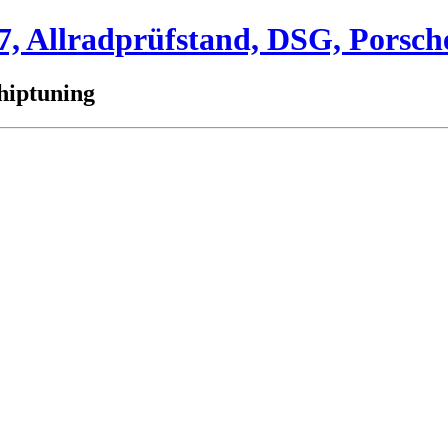
 Allradprüfstand, DSG, Porsch
hiptuning