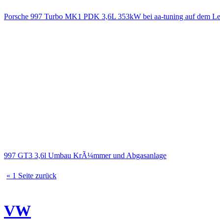
Porsche 997 Turbo MK1 PDK 3,6L 353kW bei aa-tuning auf dem Le
997 GT3 3,6l Umbau KrÃ¼mmer und Abgasanlage
« 1 Seite zurück
VW