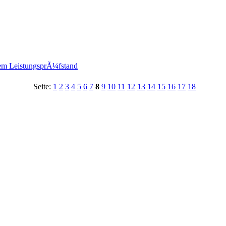
em LeistungsprÃ¼fstand
Seite:
1
2
3
4
5
6
7
8
9
10
11
12
13
14
15
16
17
18