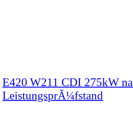
E420 W211 CDI 275kW nac
LeistungsprÃ¼fstand