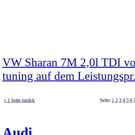
VW Sharan 7M 2,0l TDI vo
tuning auf dem Leistungsp
« 1 Seite zurück
Seite:
1
2
3
4
5
6
Audi