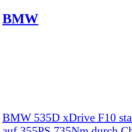
BMW
BMW 535D xDrive F10 st
auf 355PS 735Nm durch Chi