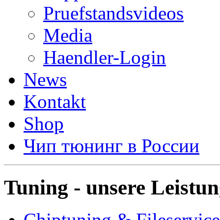
Pruefstandsvideos
Media
Haendler-Login
News
Kontakt
Shop
Чип тюнинг в России
Tuning - unsere Leistu
Chiptuning & Fileservice