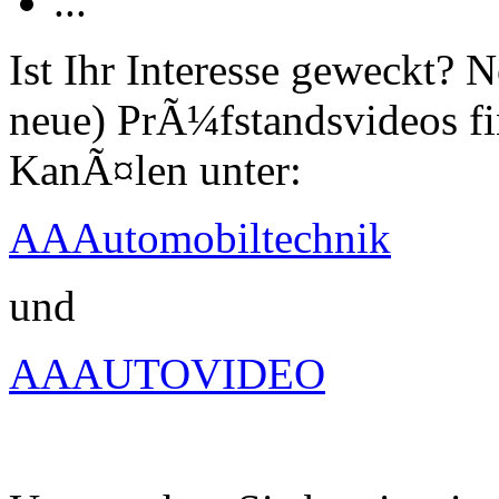
...
Ist Ihr Interesse geweckt?
neue) PrÃ¼fstandsvideos fi
KanÃ¤len unter:
AAAutomobiltechnik
und
AAAUTOVIDEO