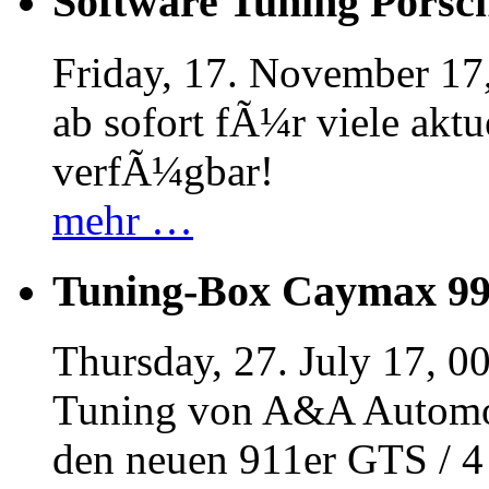
Software Tuning Porsch
Friday, 17. November 17
ab sofort fÃ¼r viele akt
verfÃ¼gbar!
mehr …
Tuning-Box Caymax 9
Thursday, 27. July 17, 0
Tuning von A&A Automob
den neuen 911er GTS / 