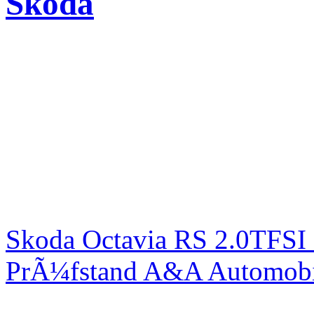
Skoda
Skoda Octavia RS 2.0TFSI
PrÃ¼fstand A&A Automobi