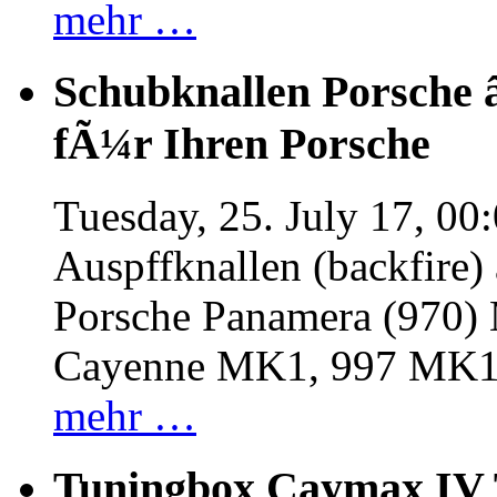
mehr …
Schubknallen Porsche 
fÃ¼r Ihren Porsche
Tuesday, 25. July 17, 00
Auspffknallen (backfire)
Porsche Panamera (970
Cayenne MK1, 997 MK
mehr …
Tuningbox Caymax IV 