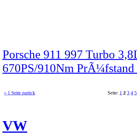
Porsche 911 997 Turbo 3,8
670PS/910Nm PrÃ¼fstand 
« 1 Seite zurück
Seite:
1
2
3
4
5
VW