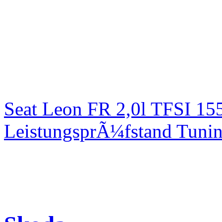
Seat Leon FR 2,0l TFSI 1
LeistungsprÃ¼fstand Tuni