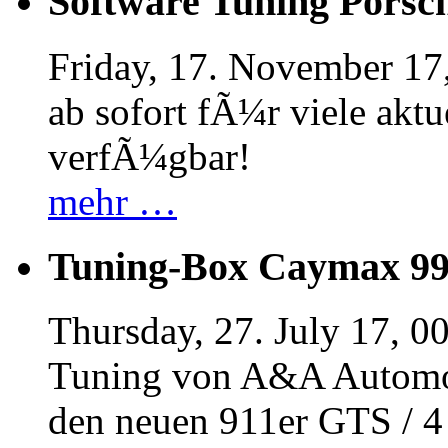
Software Tuning Porsch
Friday, 17. November 17
ab sofort fÃ¼r viele akt
verfÃ¼gbar!
mehr …
Tuning-Box Caymax 9
Thursday, 27. July 17, 0
Tuning von A&A Automob
den neuen 911er GTS / 