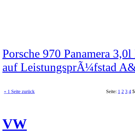
Porsche 970 Panamera 3,0l
auf LeistungsprÃ¼fstad A
« 1 Seite zurück
Seite:
1
2
3
4
5
VW