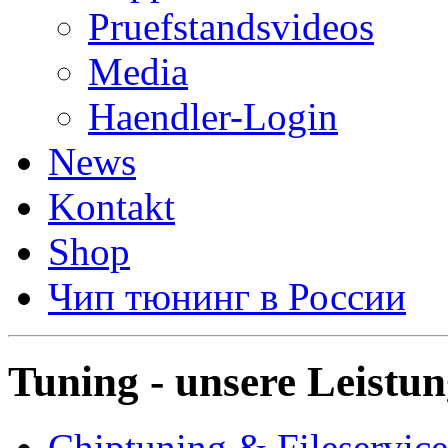
Pruefstandsvideos
Media
Haendler-Login
News
Kontakt
Shop
Чип тюнинг в России
Tuning - unsere Leistu
Chiptuning & Fileservice