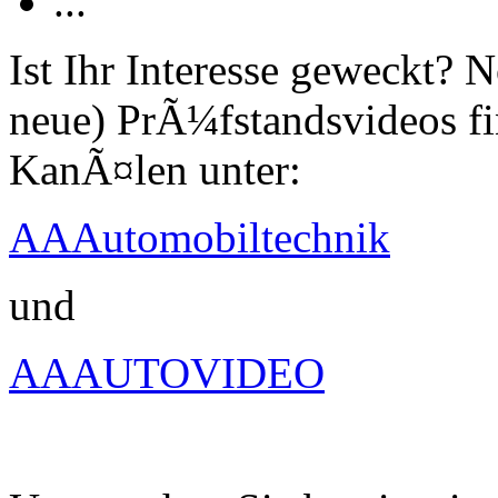
...
Ist Ihr Interesse geweckt?
neue) PrÃ¼fstandsvideos fi
KanÃ¤len unter:
AAAutomobiltechnik
und
AAAUTOVIDEO