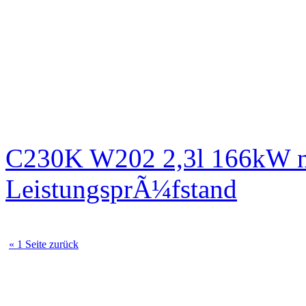
C230K W202 2,3l 166kW n
LeistungsprÃ¼fstand
« 1 Seite zurück