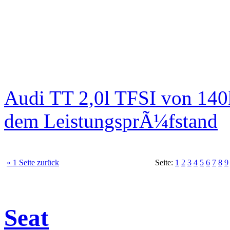
Audi TT 2,0l TFSI von 140
dem LeistungsprÃ¼fstand
« 1 Seite zurück
Seite:
1
2
3
4
5
6
7
8
9
Seat