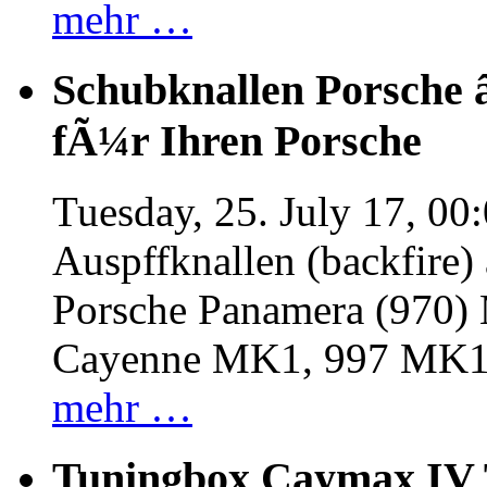
mehr …
Schubknallen Porsche 
fÃ¼r Ihren Porsche
Tuesday, 25. July 17, 00
Auspffknallen (backfire)
Porsche Panamera (970
Cayenne MK1, 997 MK
mehr …
Tuningbox Caymax IV 