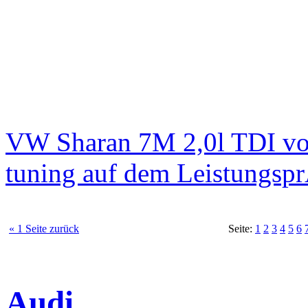
VW Sharan 7M 2,0l TDI vo
tuning auf dem Leistungsp
« 1 Seite zurück
Seite:
1
2
3
4
5
6
Audi