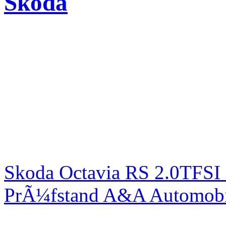
Skoda
Skoda Octavia RS 2.0TFSI
PrÃ¼fstand A&A Automobi