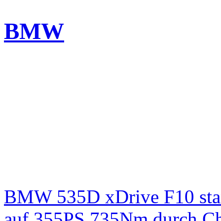
BMW
BMW 535D xDrive F10 st
auf 355PS 735Nm durch Chi