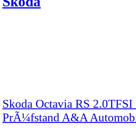
Skoda
Skoda Octavia RS 2.0TFSI
PrÃ¼fstand A&A Automobi