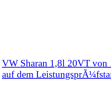
VW Sharan 1,8l 20VT von 
auf dem LeistungsprÃ¼fst