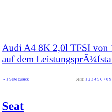
Audi A4 8K 2,0l TFSI von
auf dem LeistungsprÃ¼fst
« 1 Seite zurück
Seite:
1
2
3
4
5
6
7
8
9
Seat