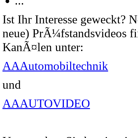
...
Ist Ihr Interesse geweckt?
neue) PrÃ¼fstandsvideos fi
KanÃ¤len unter:
AAAutomobiltechnik
und
AAAUTOVIDEO