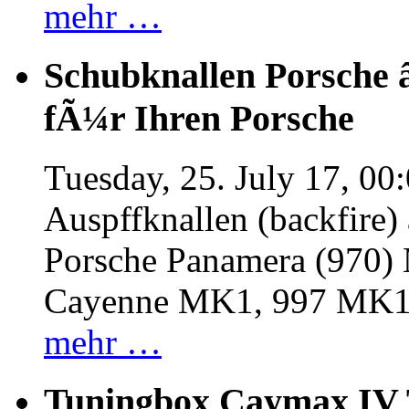
mehr …
Schubknallen Porsche 
fÃ¼r Ihren Porsche
Tuesday, 25. July 17, 00
Auspffknallen (backfire)
Porsche Panamera (970
Cayenne MK1, 997 MK
mehr …
Tuningbox Caymax IV 