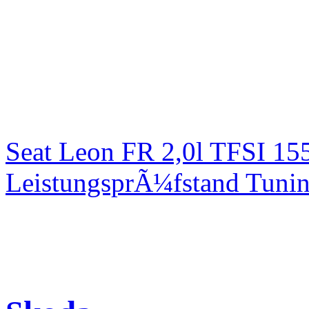
Seat Leon FR 2,0l TFSI 1
LeistungsprÃ¼fstand Tuni