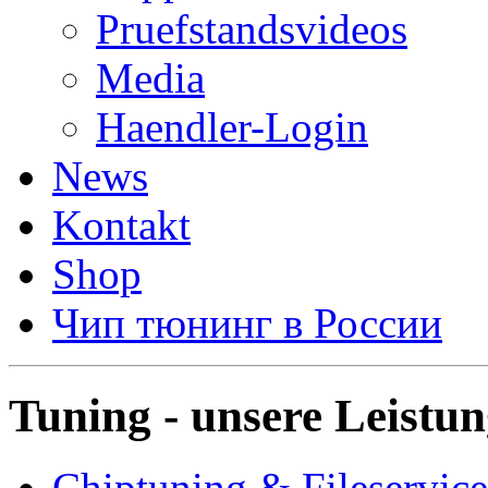
Pruefstandsvideos
Media
Haendler-Login
News
Kontakt
Shop
Чип тюнинг в России
Tuning - unsere Leistu
Chiptuning & Fileservice