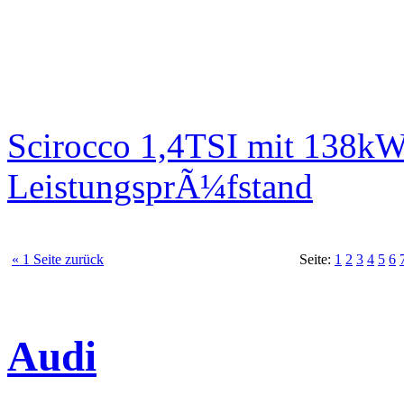
Scirocco 1,4TSI mit 138kW
LeistungsprÃ¼fstand
« 1 Seite zurück
Seite:
1
2
3
4
5
6
Audi