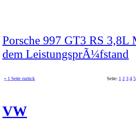
Porsche 997 GT3 RS 3,8L 
dem LeistungsprÃ¼fstand
« 1 Seite zurück
Seite:
1
2
3
4
5
VW