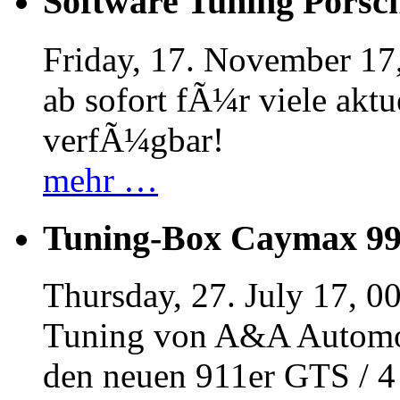
Software Tuning Porsch
Friday, 17. November 17
ab sofort fÃ¼r viele akt
verfÃ¼gbar!
mehr …
Tuning-Box Caymax 9
Thursday, 27. July 17, 0
Tuning von A&A Automob
den neuen 911er GTS / 