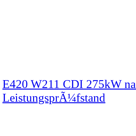
E420 W211 CDI 275kW nac
LeistungsprÃ¼fstand