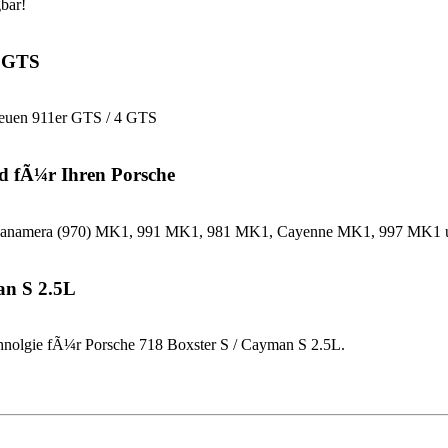
bar!
4 GTS
neuen 911er GTS / 4 GTS
d fÃ¼r Ihren Porsche
che Panamera (970) MK1, 991 MK1, 981 MK1, Cayenne MK1, 997 MK
an S 2.5L
nolgie fÃ¼r Porsche 718 Boxster S / Cayman S 2.5L.