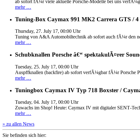
ab sofort fÃ¼r viele aktuelle Porsche-Modelle bei uns verfÃ¼g
mehr …
Tuning-Box Caymax 991 MK2 Carrera GTS / 
Thursday, 27. July 17, 00:00 Uhr
Tuning von A&A Automobiltechnik ab sofort auch fÃ¼r den 
mehr …
Schubknallen Porsche â€“ spektakulÃ¤rer Soun
Tuesday, 25. July 17, 00:00 Uhr
Auspffknallen (backfire) ab sofort verfÃ¼gbar fÃ¼r Pors
mehr …
Tuningbox Caymax IV Typ 718 Boxster / Caym
Tuesday, 04. July 17, 00:00 Uhr
Zuwachs im Shop! Heute: Caymax IV mit digitaler SENT‐Tech
mehr …
» zu allen News
Sie befinden sich hier: