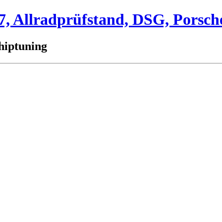
 Allradprüfstand, DSG, Porsch
hiptuning