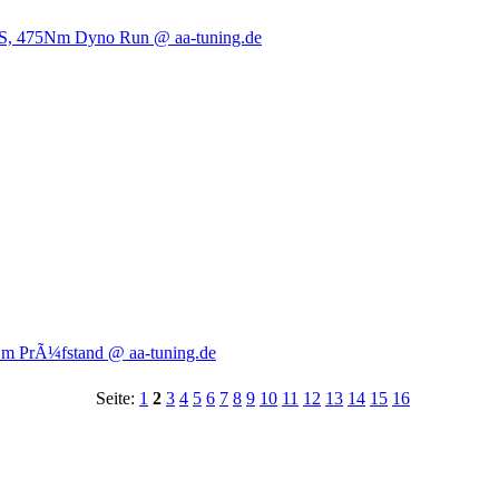
PS, 475Nm Dyno Run @ aa-tuning.de
Nm PrÃ¼fstand @ aa-tuning.de
Seite:
1
2
3
4
5
6
7
8
9
10
11
12
13
14
15
16