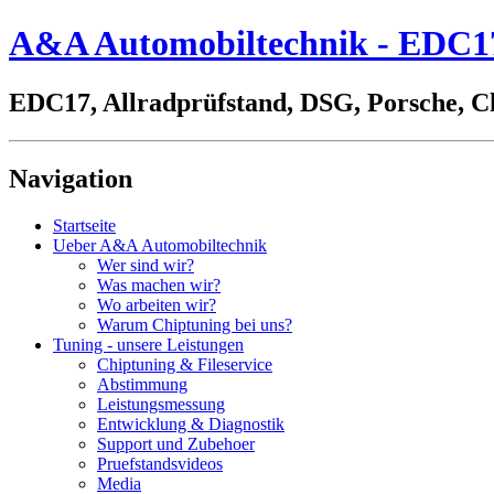
A&A Automobiltechnik - EDC17,
EDC17, Allradprüfstand, DSG, Porsche, C
Navigation
Startseite
Ueber A&A Automobiltechnik
Wer sind wir?
Was machen wir?
Wo arbeiten wir?
Warum Chiptuning bei uns?
Tuning - unsere Leistungen
Chiptuning & Fileservice
Abstimmung
Leistungsmessung
Entwicklung & Diagnostik
Support und Zubehoer
Pruefstandsvideos
Media