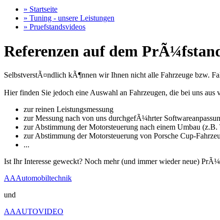
» Startseite
» Tuning - unsere Leistungen
» Pruefstandsvideos
Referenzen auf dem PrÃ¼fstand
SelbstverstÃ¤ndlich kÃ¶nnen wir Ihnen nicht alle Fahrzeuge bzw. Fahr
Hier finden Sie jedoch eine Auswahl an Fahrzeugen, die bei uns a
zur reinen Leistungsmessung
zur Messung nach von uns durchgefÃ¼hrter Softwareanpassu
zur Abstimmung der Motorsteuerung nach einem Umbau (z.B. T
zur Abstimmung der Motorsteuerung von Porsche Cup-Fahrze
...
Ist Ihr Interesse geweckt? Noch mehr (und immer wieder neue) PrÃ¼
AAAutomobiltechnik
und
AAAUTOVIDEO