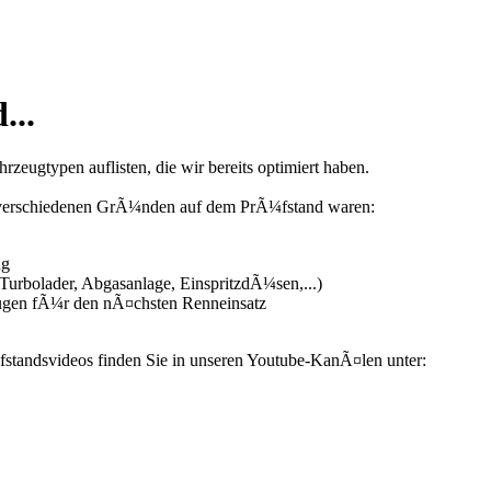
...
zeugtypen auflisten, die wir bereits optimiert haben.
us verschiedenen GrÃ¼nden auf dem PrÃ¼fstand waren:
ng
urbolader, Abgasanlage, EinspritzdÃ¼sen,...)
ugen fÃ¼r den nÃ¤chsten Renneinsatz
fstandsvideos finden Sie in unseren Youtube-KanÃ¤len unter: