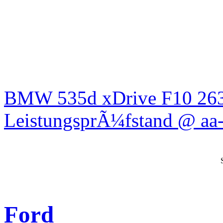
BMW 535d xDrive F10 26
LeistungsprÃ¼fstand @ aa-
Ford