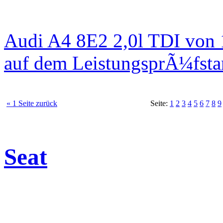
Audi A4 8E2 2,0l TDI von
auf dem LeistungsprÃ¼fst
« 1 Seite zurück
Seite:
1
2
3
4
5
6
7
8
9
Seat