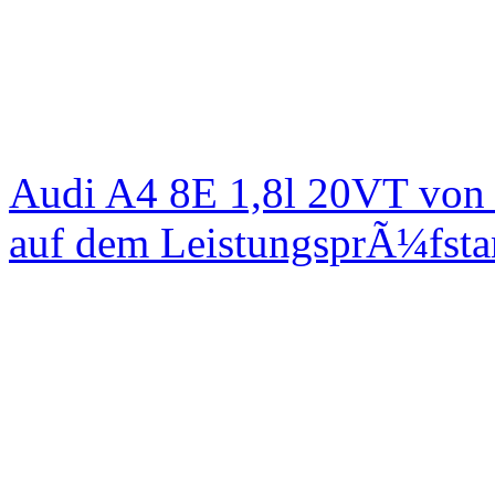
Audi A4 8E 1,8l 20VT von
auf dem LeistungsprÃ¼fst