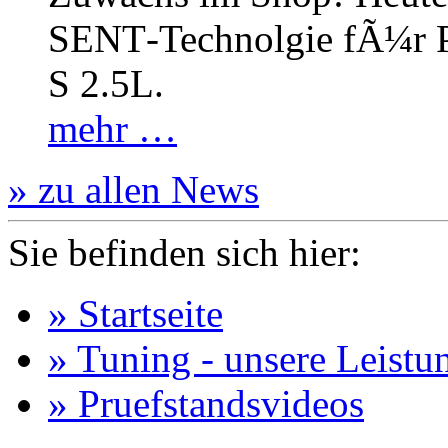
SENT‐Technolgie fÃ¼r P
S 2.5L.
mehr …
» zu allen News
Sie befinden sich hier:
» Startseite
» Tuning - unsere Leistu
» Pruefstandsvideos