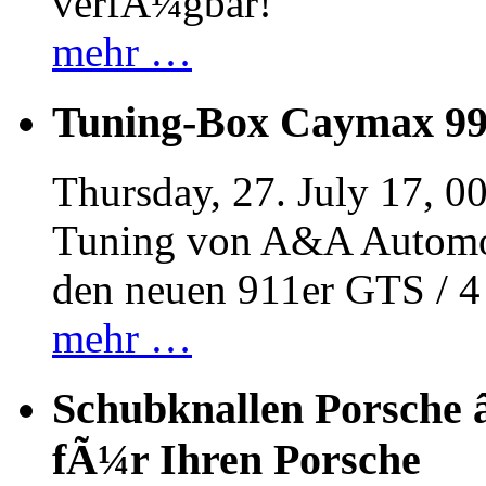
verfÃ¼gbar!
mehr …
Tuning-Box Caymax 9
Thursday, 27. July 17, 0
Tuning von A&A Automob
den neuen 911er GTS / 
mehr …
Schubknallen Porsche 
fÃ¼r Ihren Porsche