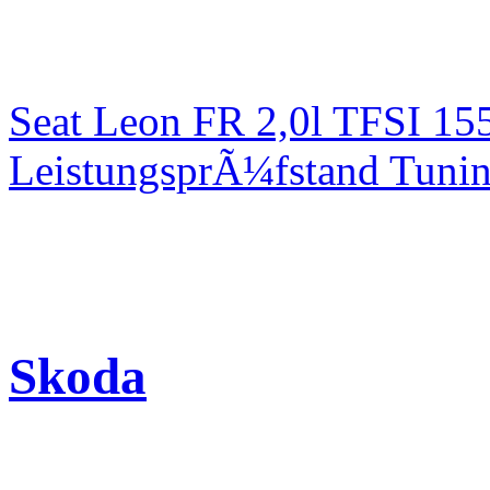
Seat Leon FR 2,0l TFSI 1
LeistungsprÃ¼fstand Tuni
Skoda