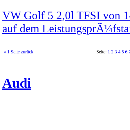
VW Golf 5 2,0l TFSI von 
auf dem LeistungsprÃ¼fst
« 1 Seite zurück
Seite:
1
2
3
4
5
6
Audi