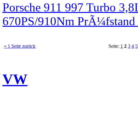
Porsche 911 997 Turbo 3,8
670PS/910Nm PrÃ¼fstand 
« 1 Seite zurück
Seite:
1
2
3
4
5
VW