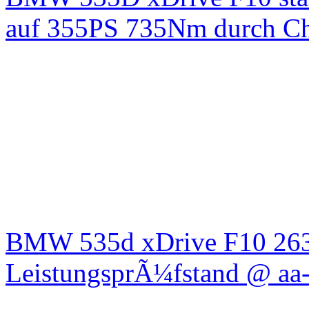
auf 355PS 735Nm durch Chi
BMW 535d xDrive F10 26
LeistungsprÃ¼fstand @ aa-