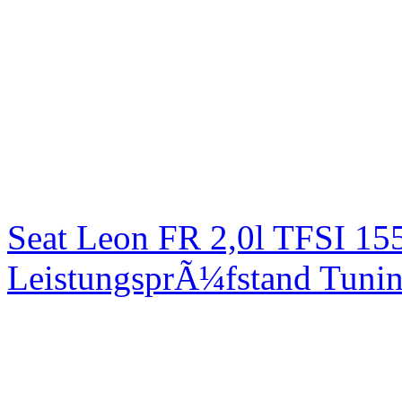
Seat Leon FR 2,0l TFSI 1
LeistungsprÃ¼fstand Tuni