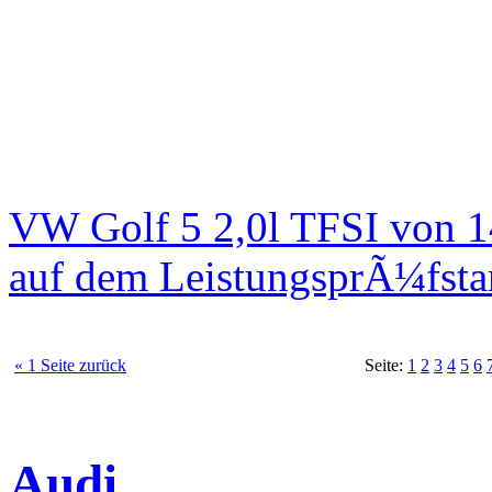
VW Golf 5 2,0l TFSI von 
auf dem LeistungsprÃ¼fst
« 1 Seite zurück
Seite:
1
2
3
4
5
6
Audi