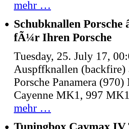
mehr …
Schubknallen Porsche 
fÃ¼r Ihren Porsche
Tuesday, 25. July 17, 00
Auspffknallen (backfire)
Porsche Panamera (970
Cayenne MK1, 997 MK
mehr …
Tuningbox Caymax IV 