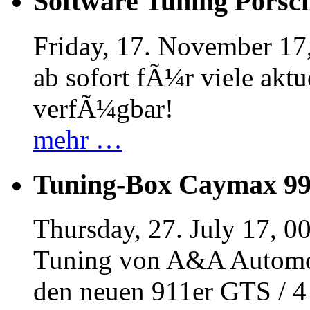
Software Tuning Porsch
Friday, 17. November 17
ab sofort fÃ¼r viele akt
verfÃ¼gbar!
mehr …
Tuning-Box Caymax 9
Thursday, 27. July 17, 0
Tuning von A&A Automob
den neuen 911er GTS / 