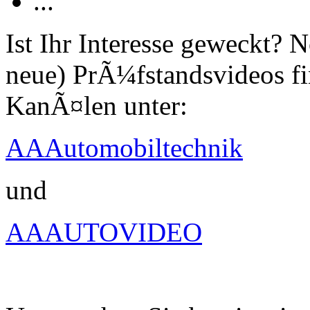
...
Ist Ihr Interesse geweckt?
neue) PrÃ¼fstandsvideos fi
KanÃ¤len unter:
AAAutomobiltechnik
und
AAAUTOVIDEO