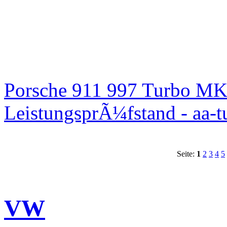
Porsche 911 997 Turbo MK
LeistungsprÃ¼fstand - aa-t
Seite:
1
2
3
4
5
VW