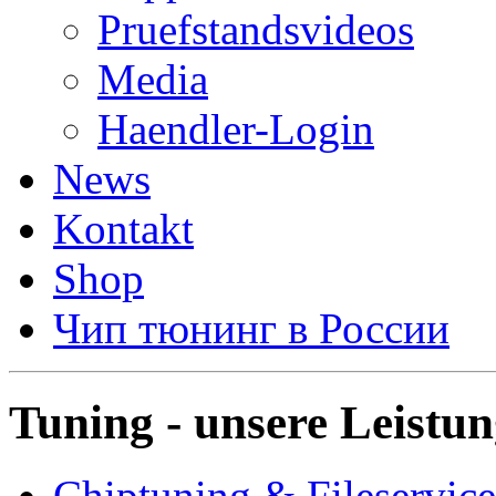
Pruefstandsvideos
Media
Haendler-Login
News
Kontakt
Shop
Чип тюнинг в России
Tuning - unsere Leistu
Chiptuning & Fileservice