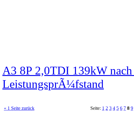
A3 8P 2,0TDI 139kW nach 
LeistungsprÃ¼fstand
« 1 Seite zurück
Seite:
1
2
3
4
5
6
7
8
9