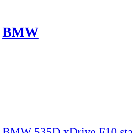
BMW
BMW 535D xDrive F10 st