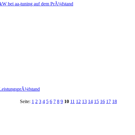
kW bei aa-tuning auf dem PrÃ¼fstand
LeistungsprÃ¼fstand
Seite:
1
2
3
4
5
6
7
8
9
10
11
12
13
14
15
16
17
18