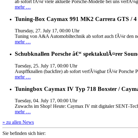
ab sofort fÃ¼r viele aktuelle Porsche-Modelle bei uns verfÃ¼g
mehr …
Tuning-Box Caymax 991 MK2 Carrera GTS / 
Thursday, 27. July 17, 00:00 Uhr
Tuning von A&A Automobiltechnik ab sofort auch fÃ¼r den 
mehr …
Schubknallen Porsche â€“ spektakulÃ¤rer Soun
Tuesday, 25. July 17, 00:00 Uhr
Auspffknallen (backfire) ab sofort verfÃ¼gbar fÃ¼r Pors
mehr …
Tuningbox Caymax IV Typ 718 Boxster / Caym
Tuesday, 04. July 17, 00:00 Uhr
Zuwachs im Shop! Heute: Caymax IV mit digitaler SENT‐Tech
mehr …
» zu allen News
Sie befinden sich hier: