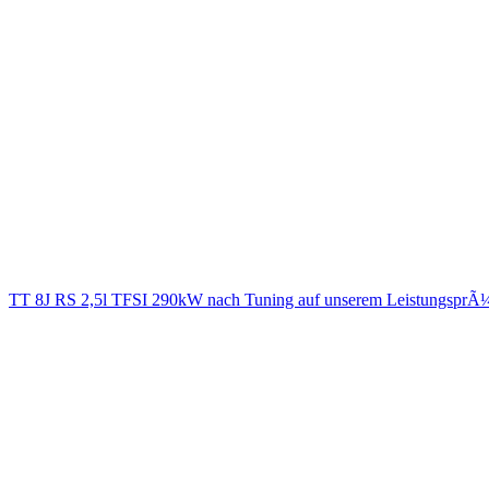
TT 8J RS 2,5l TFSI 290kW nach Tuning auf unserem LeistungsprÃ¼