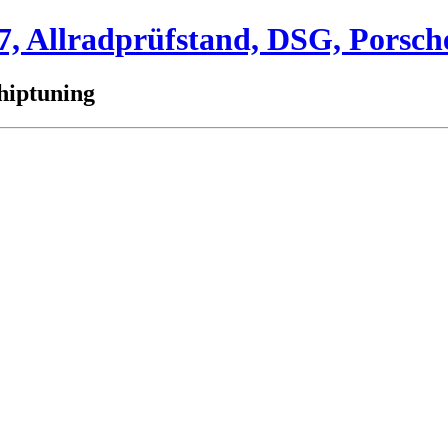
 Allradprüfstand, DSG, Porsch
hiptuning