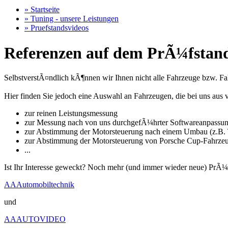
» Startseite
» Tuning - unsere Leistungen
» Pruefstandsvideos
Referenzen auf dem PrÃ¼fstand
SelbstverstÃ¤ndlich kÃ¶nnen wir Ihnen nicht alle Fahrzeuge bzw. Fahr
Hier finden Sie jedoch eine Auswahl an Fahrzeugen, die bei uns a
zur reinen Leistungsmessung
zur Messung nach von uns durchgefÃ¼hrter Softwareanpassu
zur Abstimmung der Motorsteuerung nach einem Umbau (z.B. T
zur Abstimmung der Motorsteuerung von Porsche Cup-Fahrze
...
Ist Ihr Interesse geweckt? Noch mehr (und immer wieder neue) PrÃ¼
AAAutomobiltechnik
und
AAAUTOVIDEO