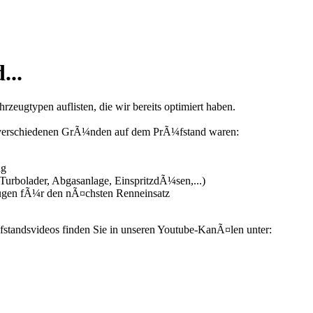
...
zeugtypen auflisten, die wir bereits optimiert haben.
us verschiedenen GrÃ¼nden auf dem PrÃ¼fstand waren:
ng
urbolader, Abgasanlage, EinspritzdÃ¼sen,...)
ugen fÃ¼r den nÃ¤chsten Renneinsatz
fstandsvideos finden Sie in unseren Youtube-KanÃ¤len unter: