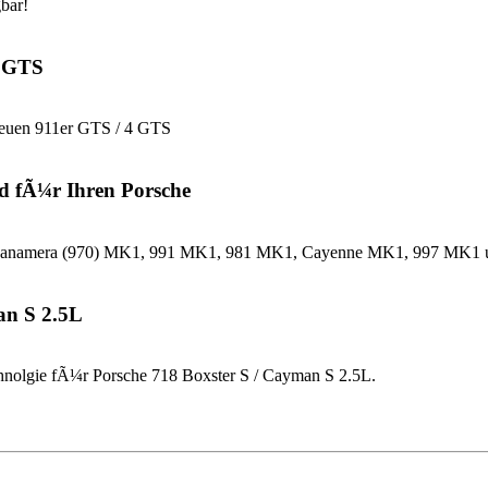
bar!
4 GTS
neuen 911er GTS / 4 GTS
d fÃ¼r Ihren Porsche
che Panamera (970) MK1, 991 MK1, 981 MK1, Cayenne MK1, 997 MK
an S 2.5L
nolgie fÃ¼r Porsche 718 Boxster S / Cayman S 2.5L.