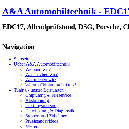
A&A Automobiltechnik - EDC17,
EDC17, Allradprüfstand, DSG, Porsche, C
Navigation
Startseite
Ueber A&A Automobiltechnik
Wer sind wir?
Was machen wir?
Wo arbeiten wir?
Warum Chiptuning bei uns?
Tuning - unsere Leistungen
Chiptuning & Fileservice
Abstimmung
Leistungsmessung
Entwicklung & Diagnostik
Support und Zubehoer
Pruefstandsvideos
Media