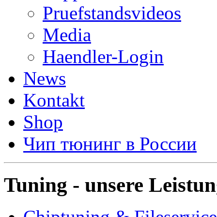
Pruefstandsvideos
Media
Haendler-Login
News
Kontakt
Shop
Чип тюнинг в России
Tuning - unsere Leistu
Chiptuning & Fileservice