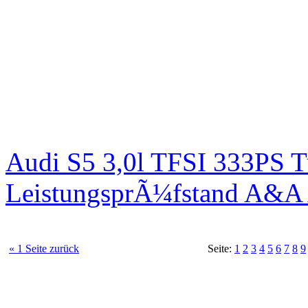
Audi S5 3,0l TFSI 333PS T
LeistungsprÃ¼fstand A&A 
« 1 Seite zurück
Seite:
1
2
3
4
5
6
7
8
9