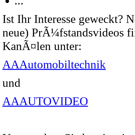
...
Ist Ihr Interesse geweckt?
neue) PrÃ¼fstandsvideos fi
KanÃ¤len unter:
AAAutomobiltechnik
und
AAAUTOVIDEO