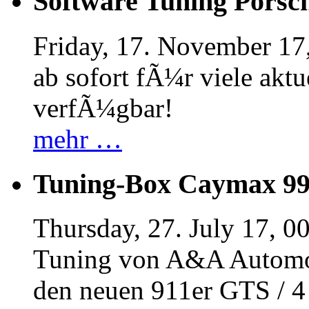
Software Tuning Porsch
Friday, 17. November 17
ab sofort fÃ¼r viele akt
verfÃ¼gbar!
mehr …
Tuning-Box Caymax 9
Thursday, 27. July 17, 0
Tuning von A&A Automob
den neuen 911er GTS / 