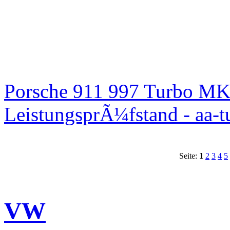
Porsche 911 997 Turbo MK
LeistungsprÃ¼fstand - aa-t
Seite:
1
2
3
4
5
VW