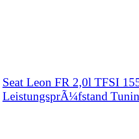
Seat Leon FR 2,0l TFSI 1
LeistungsprÃ¼fstand Tuni