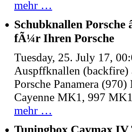
mehr …
Schubknallen Porsche 
fÃ¼r Ihren Porsche
Tuesday, 25. July 17, 00
Auspffknallen (backfire)
Porsche Panamera (970
Cayenne MK1, 997 MK
mehr …
Tuningbox Caymax IV 