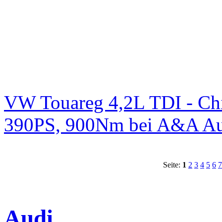
VW Touareg 4,2L TDI - Chi
390PS, 900Nm bei A&A Au
Seite:
1
2
3
4
5
6
7
Audi