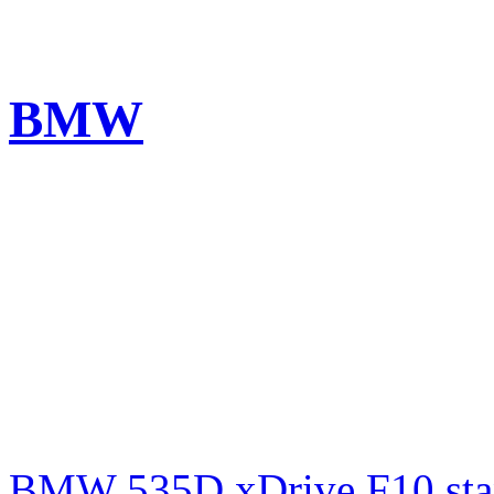
BMW
BMW 535D xDrive F10 st