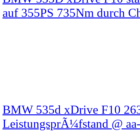
auf 355PS 735Nm durch Chi
BMW 535d xDrive F10 26
LeistungsprÃ¼fstand @ aa-